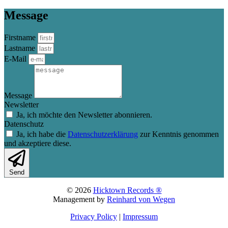
Message
Firstname
Lastname
E-Mail
Message
Newsletter
Ja, ich möchte den Newsletter abonnieren.
Datenschutz
Ja, ich habe die
Datenschutzerklärung
zur Kenntnis genommen
und akzeptiere diese.
Send
© 2026
Hicktown Records ®
Management by
Reinhard von Wegen
Privacy Policy
|
Impressum