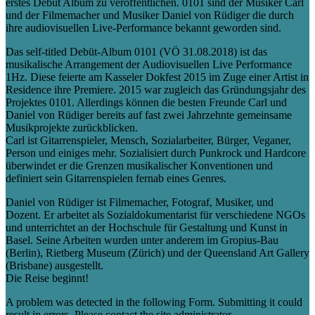
erstes Debüt Album zu veröffentlichen. 0101 sind der Musiker Carl
und der Filmemacher und Musiker Daniel von Rüdiger die durch
ihre audiovisuellen Live-Performance bekannt geworden sind.
Das self-titled Debüt-Album 0101 (VÖ 31.08.2018) ist das
musikalische Arrangement der Audiovisuellen Live Performance
1Hz. Diese feierte am Kasseler Dokfest 2015 im Zuge einer Artist in
Residence ihre Premiere. 2015 war zugleich das Gründungsjahr des
Projektes 0101. Allerdings können die besten Freunde Carl und
Daniel von Rüdiger bereits auf fast zwei Jahrzehnte gemeinsame
Musikprojekte zurückblicken.
Carl ist Gitarrenspieler, Mensch, Sozialarbeiter, Bürger, Veganer,
Person und einiges mehr. Sozialisiert durch Punkrock und Hardcore
überwindet er die Grenzen musikalischer Konventionen und
definiert sein Gitarrenspielen fernab eines Genres.
Daniel von Rüdiger ist Filmemacher, Fotograf, Musiker, und
Dozent. Er arbeitet als Sozialdokumentarist für verschiedene NGOs
und unterrichtet an der Hochschule für Gestaltung und Kunst in
Basel. Seine Arbeiten wurden unter anderem im Gropius-Bau
(Berlin), Rietberg Museum (Zürich) und der Queensland Art Gallery
(Brisbane) ausgestellt.
Die Reise beginnt!
A problem was detected in the following Form. Submitting it could
result in errors. Please contact the site administrator.