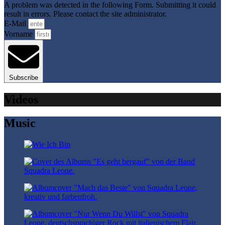
A problem was detected in the following Form. Submitting it could
result in errors. Please contact the site administrator.
E-Mail
Vorname
Subscribe
Videos
Music