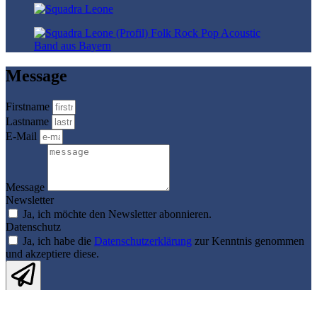
Message
Firstname
Lastname
E-Mail
Message
Newsletter
Ja, ich möchte den Newsletter abonnieren.
Datenschutz
Ja, ich habe die
Datenschutzerklärung
zur Kenntnis genommen
und akzeptiere diese.
Send