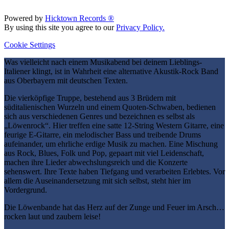
Powered by
Hicktown Records ®
By using this site you agree to our
Privacy Policy.
Cookie Settings
Was vielleicht nach einem Musikabend bei deinem Lieblings-
Italiener klingt, ist in Wahrheit eine alternative Akustik-Rock Band
aus Oberbayern mit deutschen Texten.
Die vierköpfige Truppe, bestehend aus 3 Brüdern mit
süditalienischen Wurzeln und einem Quoten-Schwaben, bedienen
sich aus verschiedenen Genres und bezeichnen es selbst als
„Löwenrock“. Hier treffen eine satte 12-String Western Gitarre, eine
feurige E-Gitarre, ein melodischer Bass und treibende Drums
aufeinander, um ehrliche erdige Musik zu machen. Eine Mischung
aus Rock, Blues, Folk und Pop, gepaart mit viel Leidenschaft,
machen ihre Lieder abwechslungsreich und die Konzerte
sehenswert. Ihre Texte haben Tiefgang und verarbeiten Erlebtes. Vor
allem die Auseinandersetzung mit sich selbst, steht hier im
Vordergrund.
Die Löwenbande hat das Herz auf der Zunge und Feuer im Arsch…
rocken laut und zaubern leise!