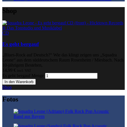
Shop
CD
Es geht bergauf
„Blues-Rock auf Deutsch?“ Wie das klingt zeigen uns „Squadra
Leone“ aus dem süddeutschem Raum Rosenheim / Miesbach. Nach
10-jährigem Bestehen,
14,99
€
incl. VAT
Es geht bergauf Menge
In den Warenkorb
Shop
Fotos